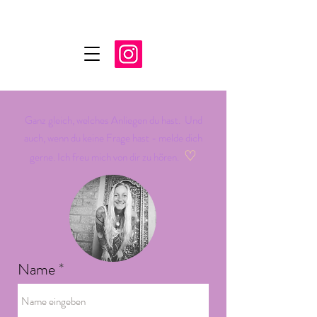
Ganz gleich, welches Anliegen du hast. Und
auch, wenn du keine Frage hast - melde dich
♡
gerne. Ich freu mich
von dir zu hören.
Name