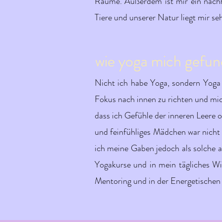
Räume. Außerdem ist mir ein nachha
Tiere und unserer Natur liegt mir s
wie yoga mich gefund
Nicht ich habe Yoga, sondern Yoga
Fokus nach innen zu richten und mi
dass ich Gefühle der inneren Leere
und feinfühliges Mädchen war nicht i
ich meine Gaben jedoch als solche 
Yogakurse und in mein tägliches Wi
Mentoring und in der Energetischen