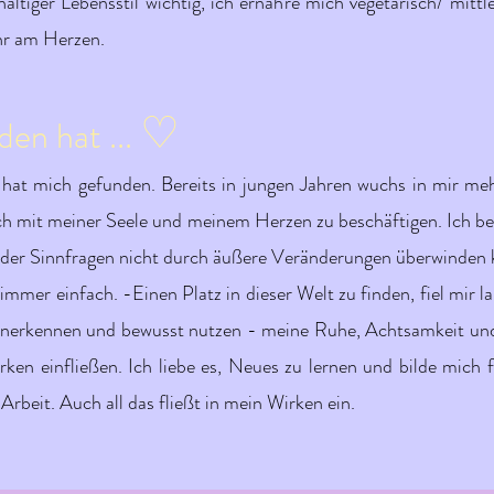
ltiger Lebensstil wichtig, ich ernähre mich vegetarisch/ mittl
ehr am Herzen.
♡
en hat ...
 hat mich gefunden. Bereits in jungen Jahren wuchs in mir me
ch mit meiner Seele und meinem Herzen zu beschäftigen. Ich be
 oder Sinnfragen nicht durch äußere Veränderungen überwinden k
mmer einfach. -Einen Platz in dieser Welt zu finden, fiel mir la
anerkennen und bewusst nutzen - meine Ruhe, Achtsamkeit und F
rken einfließen. Ich liebe es, Neues zu lernen und bilde mich 
 Arbeit.
​Auch all das fließt in mein Wirken ein.